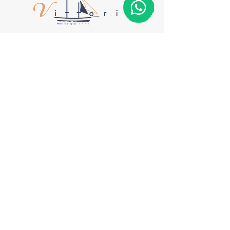
Dónde encontrarnos
Marina di Cala Mangiavolpe
07024 La Maddalena
Social
Facebook
Instagram
Tik Tok
Información
+39 379 1119842
info@velierodepoca.com
Para más información llame
al
+39
3791119842