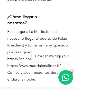
¿Cómo llegar a
nosotros?
Para llegar a La Maddalena es
necesario llegar al puerto de Palau
(Cerdeña) y tomar un ferry operado
por las siguientes compañías:
How can we help you?
https://delcomar.it/
o
https://www.maddalenalines.it/
1
Con servicios frecuentes durante todo
el día y la noche.