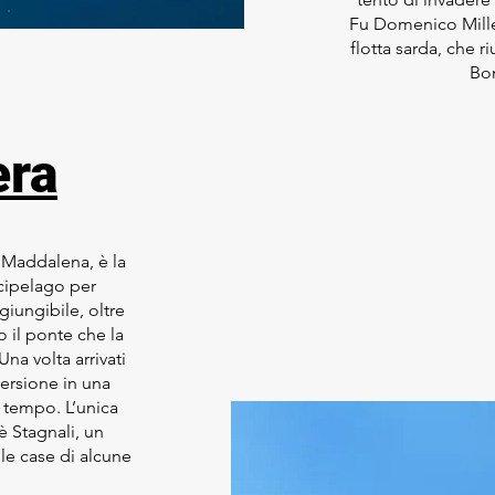
Fu Domenico Mille
flotta sarda, che ri
Bo
era
a Maddalena, è la
cipelago per
iungibile, oltre
 il ponte che la
na volta arrivati
mersione in una
 tempo. L’unica
 è Stagnali, un
le case di alcune