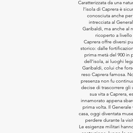
Caratterizzata da una natu
l’isola di Caprera è si
conosciuta anche per l
intrecciata al Gener
Garibaldi, ma anche al r
ricoperto a livello
Caprera offre diversi pu
storico: dalle fortificazio
prima metà del 900 in p
dell’isola, ai luoghi le
Garibaldi, colui che forse
reso Caprera famosa. No
presenza non fu continuat
decise di trascorrere gli 
sua vita a Caprera, 
innamorato appena sbarca
prima volta. Il Generale v
casa, oggi diventata mus
perdere durante la visi
Le esigenze militari hanno