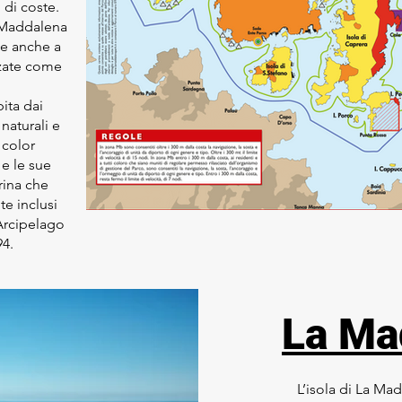
 di coste.
a Maddalena
se anche a
zzate come
ita dai
 naturali e
 color
 e le sue
rina che
te inclusi
 Arcipelago
94.
La Ma
L’isola di La Ma