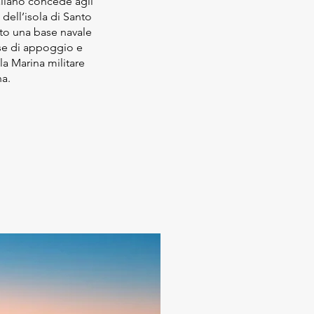
aliano concede agli
 dell’isola di Santo
to una base navale
se di appoggio e
la Marina militare
na.