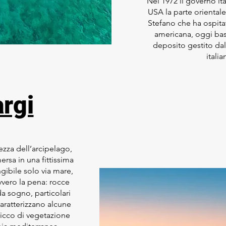
Nel 1972 il governo it
USA la parte orientale
Stefano che ha ospita
americana, oggi ba
deposito gestito dal
italia
rgi
ezza dell’arcipelago,
rsa in una fittissima
ibile solo via mare,
vvero la pena: rocce
a sogno, particolari
aratterizzano alcune
ricco di vegetazione