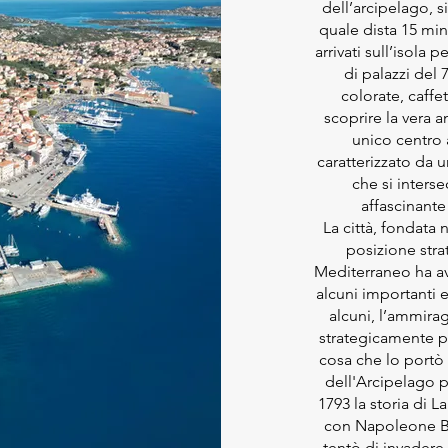
dell’arcipelago, si
quale dista 15 min
arrivati sull’isola p
di palazzi del 
colorate, caffet
scoprire la vera 
unico centro 
caratterizzato da u
che si inter
affascinant
La città, fondata n
posizione stra
Mediterraneo ha av
alcuni importanti ev
alcuni, l’ammirag
strategicamente p
cosa che lo portò
dell'Arcipelago p
1793 la storia di L
con Napoleone B
tentò di invadere 