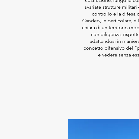
costruzione, lungo le cos
svariate strutture militari
controllo e la difesa d
Candeo, in particolare, è 
chiara di un territorio mo
con diligenza, rispett
adattandosi in maniera
concetto difensivo del “p
e vedere senza esse