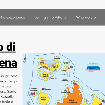
The experience
Sailing ship Vittoria
Who we are
o di
ena
 un gruppo
a, al largo
 le più
era, Santo
 Razzoli,
a isole e