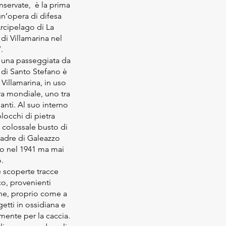
servate, è la prima
un’opera di difesa
rcipelago di La
di Villamarina nel
.
i, una passeggiata da
 di Santo Stefano è
 Villamarina, in uso
ra mondiale, uno tra
anti. Al suo interno
locchi di pietra
n colossale busto di
padre di Galeazzo
o nel 1941 ma mai
o.
e scoperte tracce
ico, provenienti
one, proprio come a
getti in ossidiana e
mente per la caccia.