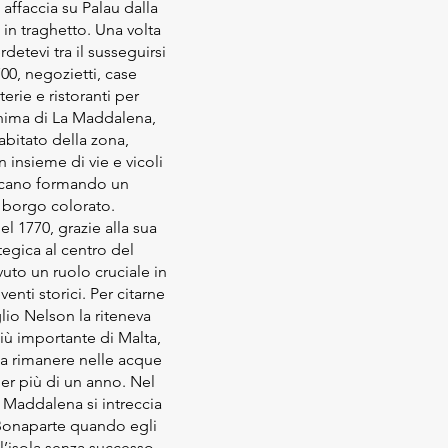
 affaccia su Palau dalla
 in traghetto. Una volta
erdetevi tra il susseguirsi
700, negozietti, case
terie e ristoranti per
anima di La Maddalena,
abitato della zona,
n insieme di vie e vicoli
secano formando un
e borgo colorato.
el 1770, grazie alla sua
tegica al centro del
uto un ruolo cruciale in
enti storici. Per citarne
lio Nelson la riteneva
iù importante di Malta,
 a rimanere nelle acque
er più di un anno. Nel
a Maddalena si intreccia
onaparte quando egli
l’isola senza successo.