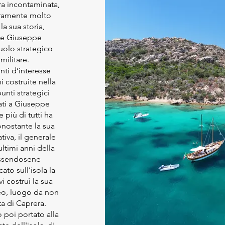
ra incontaminata,
curamente molto
a sua storia,
ale Giuseppe
uolo strategico
 militare.
nti d’interesse
ni costruite nella
unti strategici
gati a Giuseppe
 più di tutti ha
nostante la sua
iva, il generale
ultimi anni della
essendosene
to sull’isola la
i costruì la sua
eo, luogo da non
ta di Caprera.
 poi portato alla