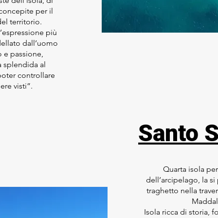
te dell'isola, di
 concepite per il
el territorio.
l’espressione più
dellato dall’uomo
o e passione,
 splendida al
oter controllare
re visti”.
Santo S
Quarta isola pe
dell’arcipelago, la s
traghetto nella trave
Maddal
Isola ricca di storia, 