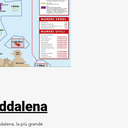
ddalena
ddalena, la più grande