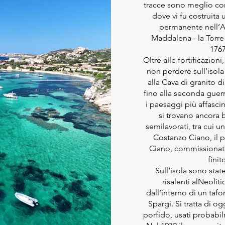
tracce sono meglio con
dove vi fu costruita 
permanente nell’A
Maddalena - la Torre 
1767
Oltre alle fortificazion
non perdere sull’isola
alla Cava di granito di
fino alla seconda guer
i paesaggi più affascin
si trovano ancora b
semilavorati, tra cui u
Costanzo Ciano, il 
Ciano, commissionat
finit
Sull’isola sono stat
risalenti alNeolit
dall’interno di un taf
Spargi. Si tratta di og
porfido, usati probabil