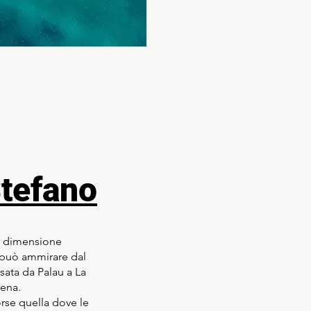
tefano
r dimensione
i può ammirare dal
rsata da Palau a La
ena.
forse quella dove le